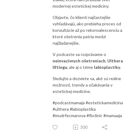
modernej estetickej medicíny.
Objavte, čo klienti najčastejšie
vyhľadávajú, ako prebieha proces od
konzultácie až po rekonvalescenciu a
ktoré ošetrenia patria medzi
najžiadanejšie.
V podcaste sa rozprávame o
neinvazívnych ošetreniach
,
Ulthera
liftingu
, ale aj o téme
labioplastiky
.
Sledujte a dozviete sa, aké sú reálne
možnosti, trendy a očakávania v
estetickej medicíne.
#podcastmamaja #estetickamedicina
#ulthera #labioplastika
#mudrfecmanova #fbclinic #mamaaja
300