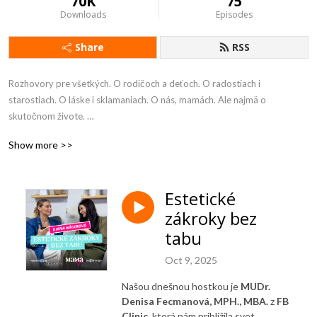
70K
75
Downloads
Episodes
Share
RSS
Rozhovory pre všetkých. O rodičoch a deťoch. O radostiach i
starostiach. O láske i sklamaniach. O nás, mamách. Ale najmä o
skutočnom živote.
Show more >>
Odkrývame témy a osobné príbehy. Spolu s vami a odborníkmi z
rôznych oblastí prinášame odpovede na otázky, ktoré zaujímajú
mnohých rodičov. Pýtame sa otvorene, zvedavo a bez prikrášľovania.
Estetické
Jednoducho MAMA a ja.
zákroky bez
tabu
Oct 9, 2025
Našou dnešnou hostkou je
MUDr.
Denisa Fecmanová, MPH., MBA.
z
FB
Clinic
, ktorá nám priblížila svet